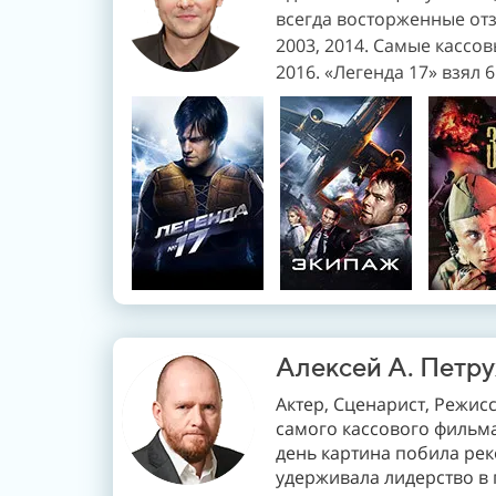
всегда восторженные отз
2003, 2014. С
амые кассов
2016.
«Легенда 17» взял 
Алексей А. Петр
Актер, Сценарист, Режис
самого кассового фильма
день картина побила ре
удерживала лидерство в 