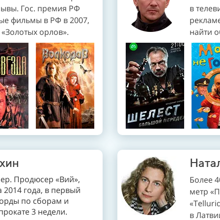
ывы. Гос. премия РФ
в
телев
ые фильмы в РФ в 2007,
рекламе
6
«Золотых орлов»
.
найти о
ухин
Ната
сер. Продюсер «Вий»,
Более 4
 2014 года, в первый
метр «П
корды по сборам и
«
Telluri
прокате 3 недели.
в
Латви