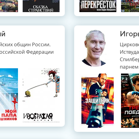
ий
Игор
йских общин России.
Цирково
Российской Федерации
Иствуда
Спилбе
парнем