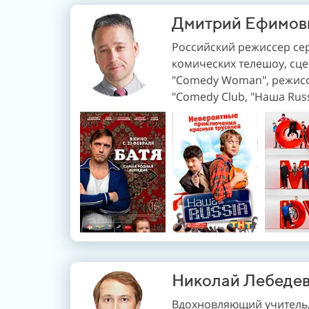
Дмитрий Ефимов
Российский режиссер се
комических телешоу, сце
"Comedy Woman", режисс
"Сomedy Club, "Наша Russi
Николай Лебеде
Вдохновляющий учитель,