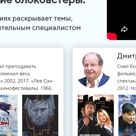
иях раскрывает темы,
чительным специалистом
а
Дмит
ал преподавать
Снял бо
изменил весь
фильме
 2002, 2017. «Лев Сан-
спектак
 кинофестиваль)
1966.
2012. Н